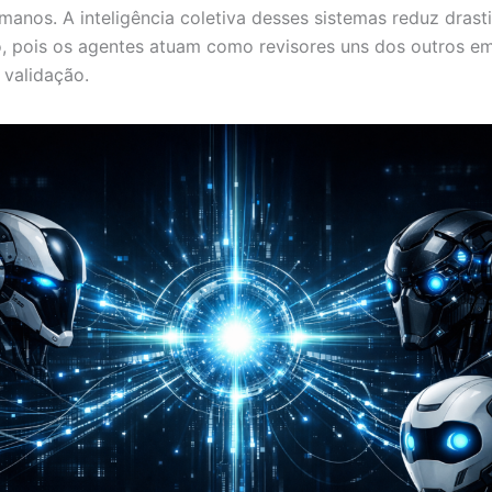
manos. A inteligência coletiva desses sistemas reduz dras
o, pois os agentes atuam como revisores uns dos outros e
 validação.