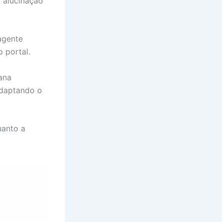
a alucinação
agente
 portal.
ana
 adaptando o
uanto a