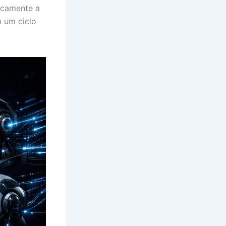
ticamente a
m um ciclo