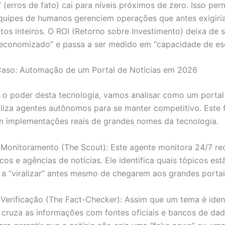
 (erros de fato) cai para níveis próximos de zero. Isso per
quipes de humanos gerenciem operações que antes exigir
os inteiros. O ROI (Retorno sobre Investimento) deixa de 
conomizado” e passa a ser medido em “capacidade de esc
Caso: Automação de um Portal de Notícias em 2026
ar o poder desta tecnologia, vamos analisar como um portal
liza agentes autônomos para se manter competitivo. Este 
m implementações reais de grandes nomes da tecnologia.
Monitoramento (The Scout): Este agente monitora 24/7 red
cos e agências de notícias. Ele identifica quais tópicos est
 “viralizar” antes mesmo de chegarem aos grandes portai
Verificação (The Fact-Checker): Assim que um tema é ident
 cruza as informações com fontes oficiais e bancos de da