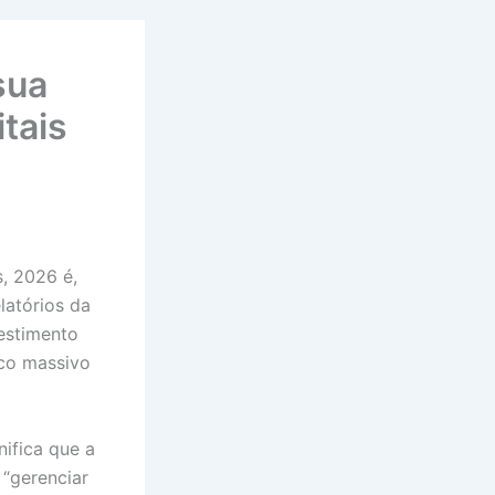
sua
tais
, 2026 é,
latórios da
estimento
oco massivo
nifica que a
 “gerenciar