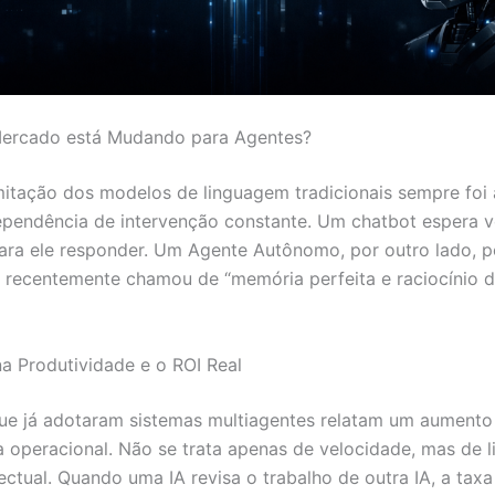
Mercado está Mudando para Agentes?
mitação dos modelos de linguagem tradicionais sempre foi
dependência de intervenção constante. Um chatbot espera 
ara ele responder. Um Agente Autônomo, por outro lado, p
recentemente chamou de “memória perfeita e raciocínio d
a Produtividade e o ROI Real
e já adotaram sistemas multiagentes relatam um aumento
ia operacional. Não se trata apenas de velocidade, mas de 
lectual. Quando uma IA revisa o trabalho de outra IA, a taxa