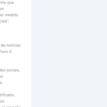
mite que
iam
ser medido
ala”.
 de notícias
fluxo é
es sociais,
ão
s.
ificado,
dos