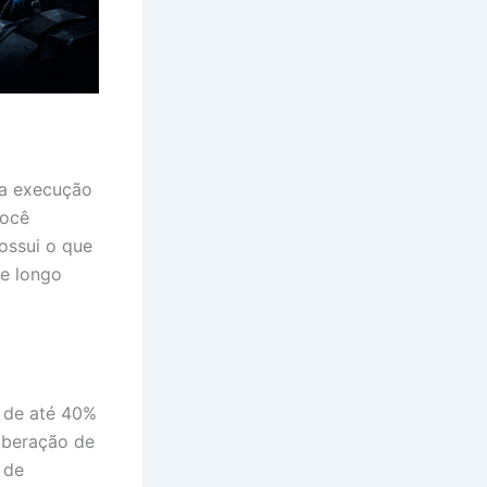
 a execução
você
ossui o que
e longo
 de até 40%
liberação de
 de