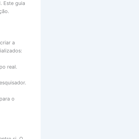
. Este guia
ção.
criar a
alizados:
o real.
esquisador.
 para o
ntre si. O