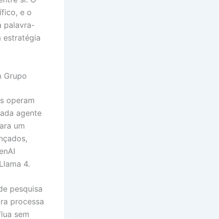
fico, e o
 palavra-
 estratégia
m Grupo
es operam
cada agente
para um
nçados,
enAI
Llama 4.
de pesquisa
ira processa
flua sem