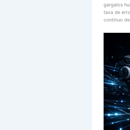
gargalos hu
taxa de err
contínuo de