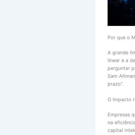
Por que o 
A grande li
linear e a 
perguntar p
Sam Altman 
prazo”.
O Impacto n
Empresas qu
na eficiênc
capital inte