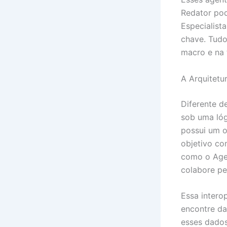
Redator pod
Especialist
chave. Tudo
macro e na 
A Arquitetu
Diferente d
sob uma lóg
possui um o
objetivo co
como o Agen
colabore pe
Essa intero
encontre da
esses dados