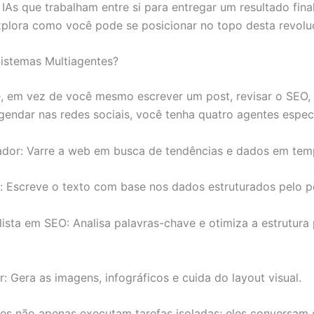
IAs que trabalham entre si para entregar um resultado final
plora como você pode se posicionar no topo desta revolu
istemas Multiagentes?
, em vez de você mesmo escrever um post, revisar o SEO, 
endar nas redes sociais, você tenha quatro agentes especi
ador: Varre a web em busca de tendências e dados em temp
: Escreve o texto com base nos dados estruturados pelo p
lista em SEO: Analisa palavras-chave e otimiza a estrutura
: Gera as imagens, infográficos e cuida do layout visual.
es não apenas executam tarefas isoladas; eles conversam e