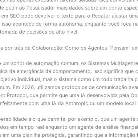
e pedir ao Pesquisador mais dados sobre um ponto especí
a em SEO pode devolver o texto para o Redator ajustar uma
 isso acontece de forma autônoma, enquanto você foca na
tomada de decisões de alto nível.
ra por trás da Colaboração: Como os Agentes “Pensam” e
e um script de automação comum, os Sistemas Multiagent
ica de emergência de comportamento. Isso significa que 
bjetivo individual, mas o sistema como um todo trabalha 
mum. Em 2026, utilizamos protocolos de comunicação ava
t Protocol, que permite que uma IA desenvolvida pela Op
rfeitamente com uma IA da Anthropic ou um modelo local 
perabilidade é o que permite, por exemplo, que um agente 
dos em tempo real enquanto um agente de análise finance
 em uma planilha protegida, garantindo que a informação 