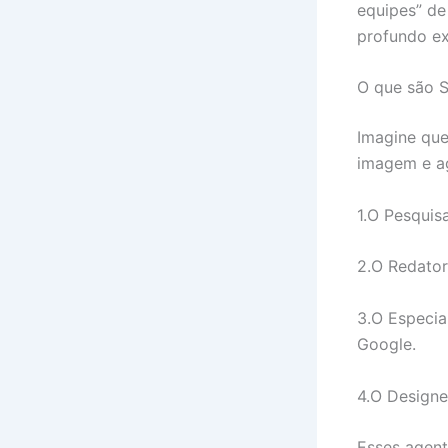
equipes” de 
profundo ex
O que são S
Imagine que
imagem e ag
1.O Pesquis
2.O Redator
3.O Especia
Google.
4.O Designer
Esses agent