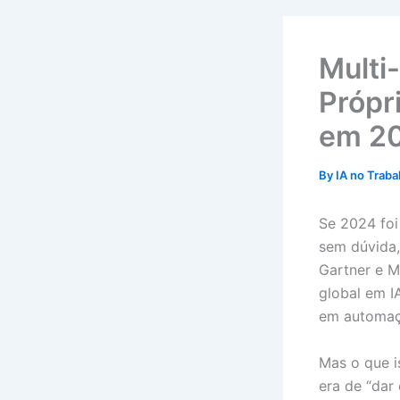
Multi
Própr
em 2
By
IA no Trab
Se 2024 foi
sem dúvida,
Gartner e M
global em I
em automaç
Mas o que i
era de “dar