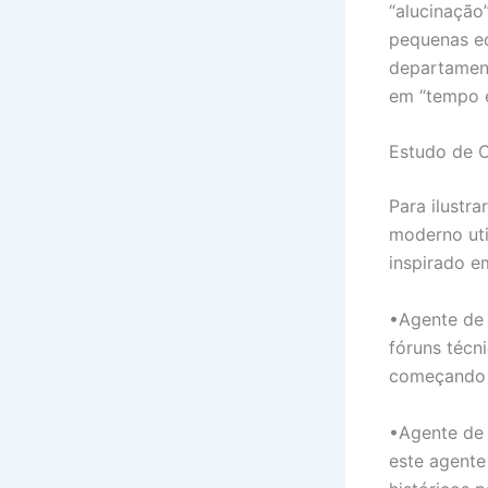
“alucinação”
pequenas e
departament
em “tempo e
Estudo de 
Para ilustr
moderno uti
inspirado e
•Agente de 
fóruns técni
começando a
•Agente de 
este agente