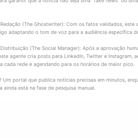
para garantir que a notícia não seja uma “fake news” ou um
Redação (The Ghostwriter): Com os fatos validados, este 
tigo adaptando o tom de voz para a audiência específica do
Distribuição (The Social Manager): Após a aprovação hum
 este agente cria posts para LinkedIn, Twitter e Instagram,
a cada rede e agendando para os horários de maior pico.
? Um portal que publica notícias precisas em minutos, enq
a ainda está na fase de pesquisa manual.