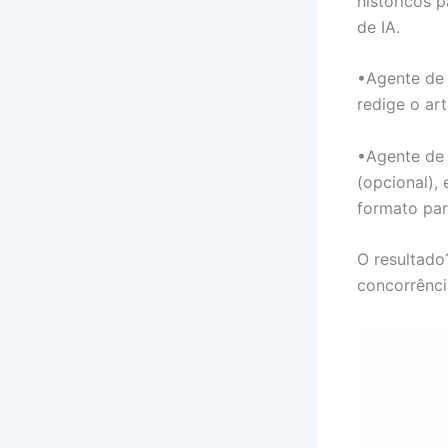
históricos 
de IA.
•Agente de 
redige o ar
•Agente de 
(opcional),
formato par
O resultado
concorrênci